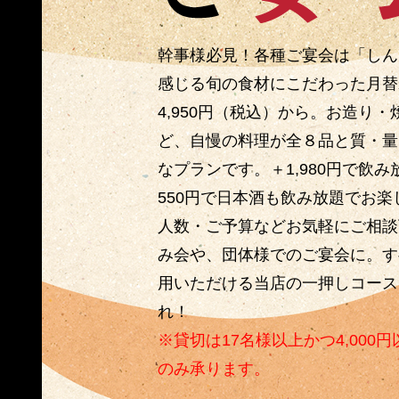
幹事様必見！各種ご宴会は「しん
感じる旬の食材にこだわった月替
4,950円（税込）から。お造り
ど、自慢の料理が全８品と質・量
なプランです。＋1,980円で飲
550円で日本酒も飲み放題でお
人数・ご予算などお気軽にご相談
み会や、団体様でのご宴会に。す
用いただける当店の一押しコース
れ！
※貸切は17名様以上かつ4,000
のみ承ります。