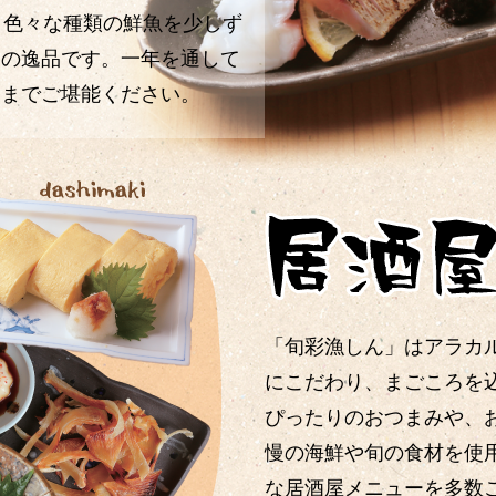
。色々な種類の鮮魚を少しず
慢の逸品です。一年を通して
くまでご堪能ください。
「旬彩漁しん」はアラカ
にこだわり、まごころを
ぴったりのおつまみや、
慢の海鮮や旬の食材を使
な居酒屋メニューを多数