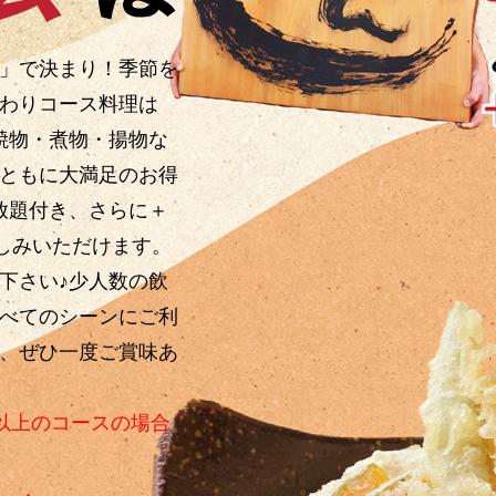
」で決まり！季節を
わりコース料理は
・焼物・煮物・揚物な
ともに大満足のお得
み放題付き、さらに＋
楽しみいただけます。
下さい♪少人数の飲
べてのシーンにご利
、ぜひ一度ご賞味あ
円以上のコースの場合